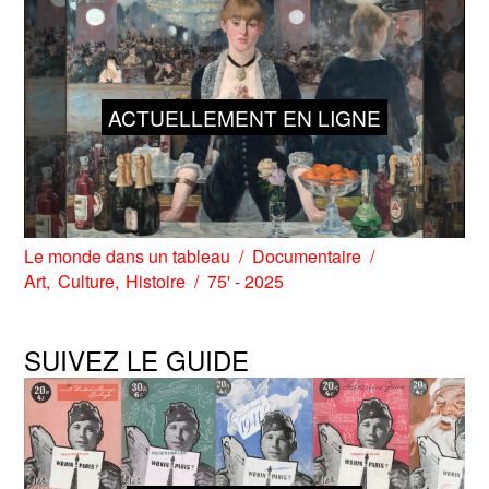
ACTUELLEMENT EN LIGNE
Le monde dans un tableau
Documentaire
Art
Culture
Histoire
75' - 2025
SUIVEZ LE GUIDE