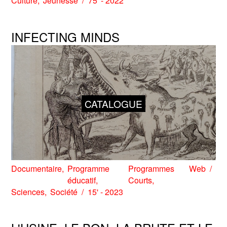
Culture
Jeunesse
75' - 2022
INFECTING MINDS
CATALOGUE
Documentaire
Programme
Programmes
Web
éducatif
Courts
Sciences
Société
15' - 2023