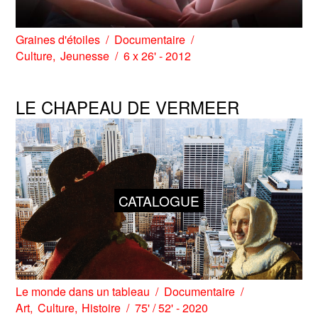
Graines d'étoiles
Documentaire
Culture
Jeunesse
6 x 26' - 2012
LE CHAPEAU DE VERMEER
CATALOGUE
Le monde dans un tableau
Documentaire
Art
Culture
Histoire
75' / 52' - 2020