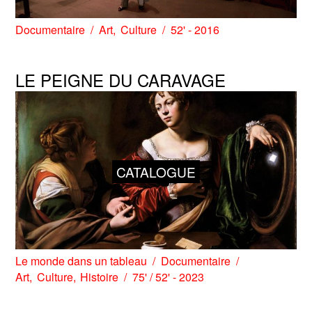
Documentaire
Art
Culture
52' - 2016
LE PEIGNE DU CARAVAGE
CATALOGUE
Le monde dans un tableau
Documentaire
Art
Culture
Histoire
75' / 52' - 2023