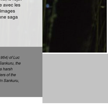
e avec les
s images
une saga
1954) of Luc
 Sankuru, the
’s harsh
ers of the
 in Sankuru,