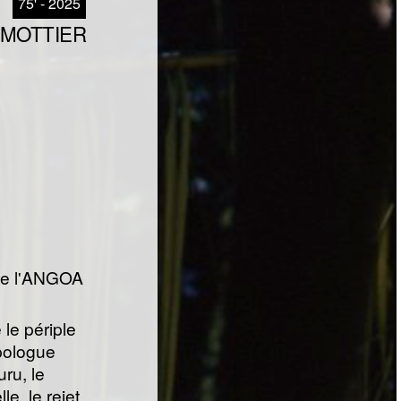
75' - 2025
 MOTTIER
 de l'ANGOA
le périple
pologue
ru, le
e, le rejet