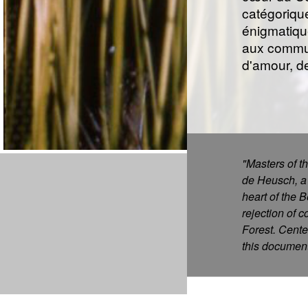
catégorique
énigmatique
aux commun
d'amour, de
"Masters of t
de Heusch, a 
heart of the 
rejection of 
Forest. Cente
this document