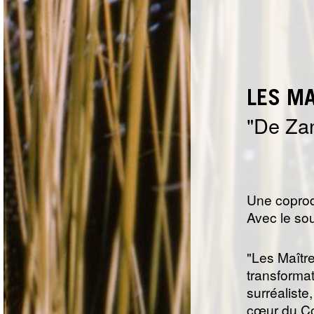
LES MA
De Zan
Une coprod
Avec le so
"Les Maître
transforma
surréalist
cœur du Con