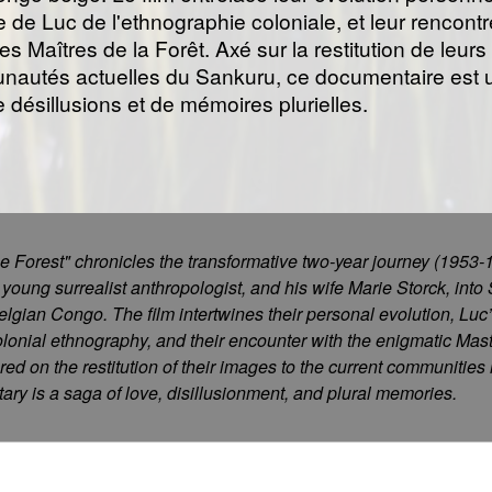
 de Luc de l'ethnographie coloniale, et leur rencontr
s Maîtres de la Forêt. Axé sur la restitution de leur
autés actuelles du Sankuru, ce documentaire est 
 désillusions et de mémoires plurielles.
he Forest" chronicles the transformative two-year journey (1953-
young surrealist anthropologist, and his wife Marie Storck, into
Belgian Congo. The film intertwines their personal evolution, Luc
colonial ethnography, and their encounter with the enigmatic Mast
red on the restitution of their images to the current communities
ary is a saga of love, disillusionment, and plural memories.