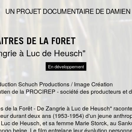
UN PROJET DOCUMENTAIRE DE DAMIEN
ÎTRES DE LA FORÊT
grie à Luc de Heusch
En développement
uction Schuch Productions / Image Création
utien de la PROCIREP - société des producteurs et
s de la Forêt - De Zangrie à Luc de Heusch" raconte 
teur durant deux ans (1953-1954) d'un jeune anthro
e, Luc de Heusch, et sa femme Marie Storck, au Sanku
go belge. Le film entrelace leur évolution personnell