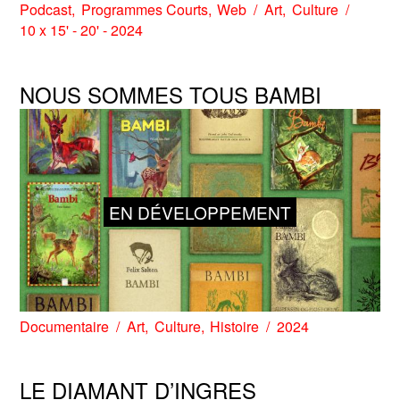
Podcast
Programmes Courts
Web
Art
Culture
10 x 15' - 20' - 2024
NOUS SOMMES TOUS BAMBI
EN DÉVELOPPEMENT
Documentaire
Art
Culture
Histoire
2024
LE DIAMANT D’INGRES