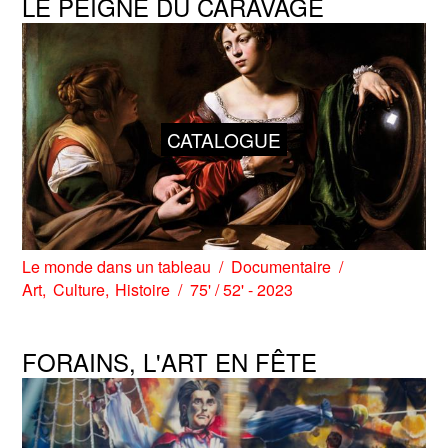
LE PEIGNE DU CARAVAGE
CATALOGUE
Le monde dans un tableau
Documentaire
Art
Culture
Histoire
75' / 52' - 2023
FORAINS, L'ART EN FÊTE