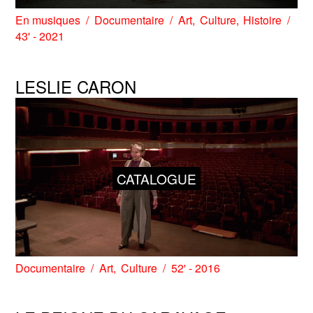
En musiques
Documentaire
Art
Culture
Histoire
43' - 2021
LESLIE CARON
CATALOGUE
Documentaire
Art
Culture
52' - 2016