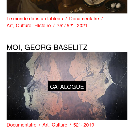
Le monde dans un tableau
Documentaire
Art
Culture
Histoire
75' / 52' - 2021
MOI, GEORG BASELITZ
CATALOGUE
Documentaire
Art
Culture
52' - 2019