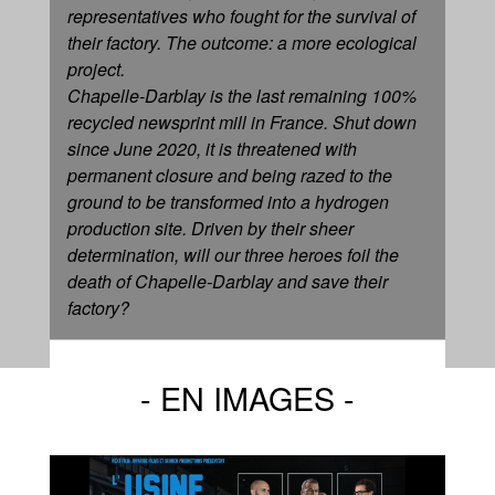
representatives who fought for the survival of
their factory. The outcome: a more ecological
project.
Chapelle-Darblay is the last remaining 100%
recycled newsprint mill in France. Shut down
since June 2020, it is threatened with
permanent closure and being razed to the
ground to be transformed into a hydrogen
production site. Driven by their sheer
determination, will our three heroes foil the
death of Chapelle-Darblay and save their
factory?
EN IMAGES